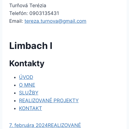
Turňová Terézia
Telefón: 0903135431
Email:
tereza.turnova@gmail.com
Limbach I
N
Kontakty
a
ÚVOD
O MNE
v
SLUŽBY
i
REALIZOVANÉ PROJEKTY
KONTAKT
g
á
S
S
S
7. februára 2024
REALIZOVANÉ