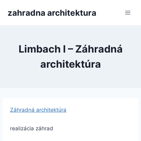
Skip
zahradna architektura
to
content
Limbach I – Záhradná
architektúra
Záhradná architektúra
realizácia záhrad